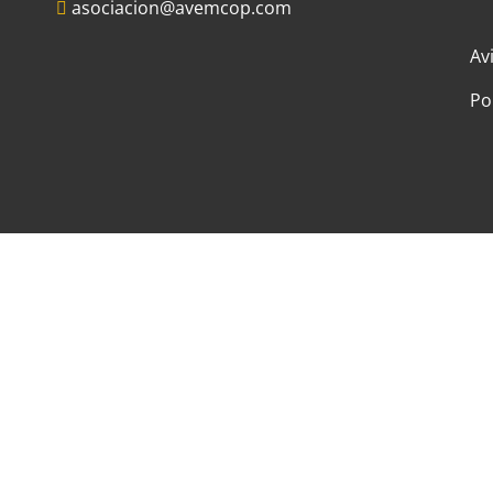
asociacion@avemcop.com
Av
Po