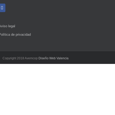
Aviso legal
Política de privacidad
Copyright 2018 Avemcop
Diseño Web Valencia