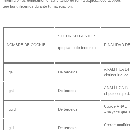
informaremos debidamente, solicitando de forma expresa que aceptes
que las utilicemos durante tu navegación.
SEGÚN SU GESTOR
NOMBRE DE COOKIE
FINALIDAD D
(propias o de terceros)
ANALÍTICA De G
_ga
De terceros
distinguir a los
ANALÍTICA De G
_gat
De terceros
el porcentaje d
Cookie ANALÍT
_guid
De terceros
Analytics que s
Cookie analític
_gid
De terceros