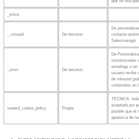
que se usa para
_smvs
De personalizac
_ smuuid
De terceros
contacto anónim
Salesmanago
De Personaliza
monitorizados c
emailings o en 
_smvr
De terceros
usuario recibe
de Inbound (pu
contenidos en l
TÉCNICA. Indica
aceptada por pa
viewed_cookie_policy
Propia
posible que el
aparezca de nu