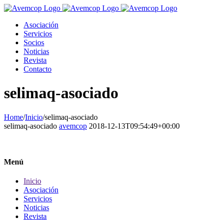
Asociación
Servicios
Socios
Noticias
Revista
Contacto
selimaq-asociado
Home
/
Inicio
/
selimaq-asociado
selimaq-asociado
avemcop
2018-12-13T09:54:49+00:00
Menú
Inicio
Asociación
Servicios
Noticias
Revista