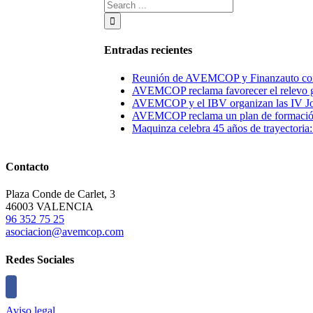
Entradas recientes
Reunión de AVEMCOP y Finanzauto con el 
AVEMCOP reclama favorecer el relevo ge
AVEMCOP y el IBV organizan las IV Jorna
AVEMCOP reclama un plan de formación e
Maquinza celebra 45 años de trayectoria
Contacto
Plaza Conde de Carlet, 3
46003 VALENCIA
96 352 75 25
asociacion@avemcop.com
Redes Sociales
Aviso legal