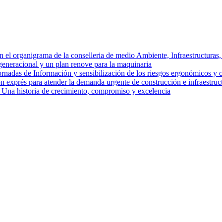
organigrama de la conselleria de medio Ambiente, Infraestructuras, T
neracional y un plan renove para la maquinaria
das de Información y sensibilización de los riesgos ergonómicos y có
xprés para atender la demanda urgente de construcción e infraestruc
: Una historia de crecimiento, compromiso y excelencia