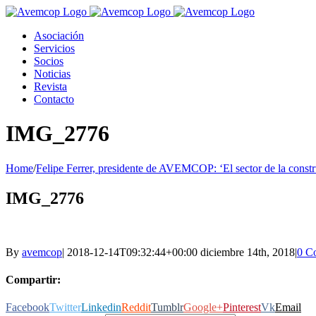
Asociación
Servicios
Socios
Noticias
Revista
Contacto
IMG_2776
Home
/
Felipe Ferrer, presidente de AVEMCOP: ‘El sector de la constru
IMG_2776
By
avemcop
|
2018-12-14T09:32:44+00:00
diciembre 14th, 2018
|
0 C
Compartir:
Facebook
Twitter
Linkedin
Reddit
Tumblr
Google+
Pinterest
Vk
Email