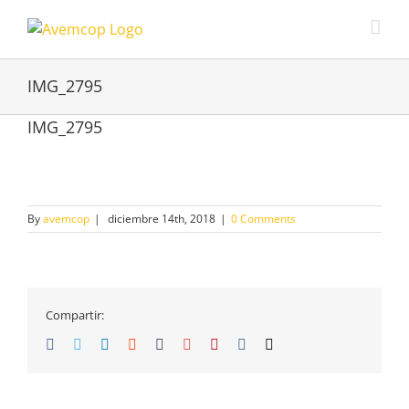
IMG_2795
IMG_2795
By
avemcop
|
diciembre 14th, 2018
|
0 Comments
Compartir:
Facebook
Twitter
Linkedin
Reddit
Tumblr
Google+
Pinterest
Vk
Email