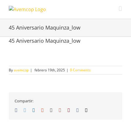
45 Aniversario Maquinza_low
45 Aniversario Maquinza_low
By
avemcop
|
febrero 19th, 2025
|
0 Comments
Compartir:
Facebook
Twitter
Linkedin
Reddit
Tumblr
Google+
Pinterest
Vk
Email