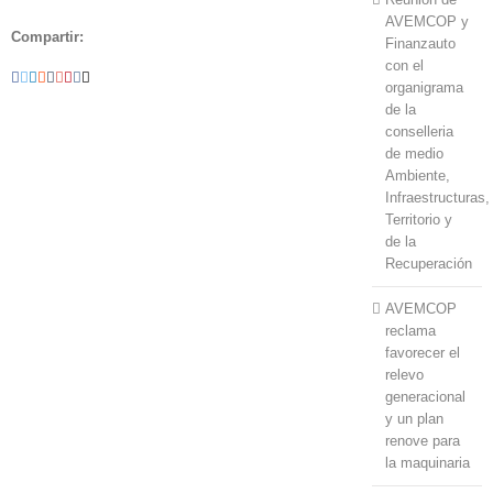
AVEMCOP y
Compartir:
Finanzauto
con el
Facebook
Twitter
Linkedin
Reddit
Tumblr
Google+
Pinterest
Vk
Email
organigrama
de la
conselleria
de medio
Ambiente,
Infraestructuras,
Territorio y
de la
Recuperación
AVEMCOP
reclama
favorecer el
relevo
generacional
y un plan
renove para
la maquinaria