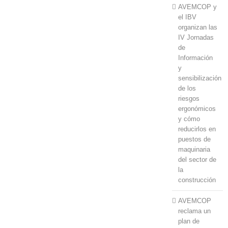
AVEMCOP y
el IBV
organizan las
IV Jornadas
de
Información
y
sensibilización
de los
riesgos
ergonómicos
y cómo
reducirlos en
puestos de
maquinaria
del sector de
la
construcción
AVEMCOP
reclama un
plan de